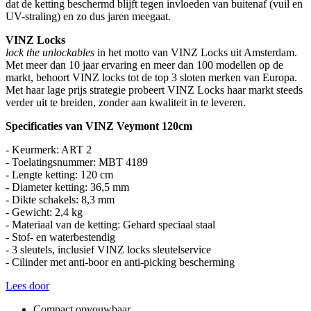
dat de ketting beschermd blijft tegen invloeden van buitenaf (vuil en
UV-straling) en zo dus jaren meegaat.
VINZ Locks
lock the unlockables
in het motto van VINZ Locks uit Amsterdam.
Met meer dan 10 jaar ervaring en meer dan 100 modellen op de
markt, behoort VINZ locks tot de top 3 sloten merken van Europa.
Met haar lage prijs strategie probeert VINZ Locks haar markt steeds
verder uit te breiden, zonder aan kwaliteit in te leveren.
Specificaties van VINZ Veymont 120cm
- Keurmerk: ART 2
- Toelatingsnummer: MBT 4189
- Lengte ketting: 120 cm
- Diameter ketting: 36,5 mm
- Dikte schakels: 8,3 mm
- Gewicht: 2,4 kg
- Materiaal van de ketting: Gehard speciaal staal
- Stof- en waterbestendig
- 3 sleutels, inclusief VINZ locks sleutelservice
- Cilinder met anti-boor en anti-picking bescherming
Lees door
Compact opvouwbaar