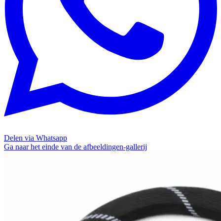
Delen via Whatsapp
Ga naar het einde van de afbeeldingen-gallerij