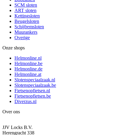
SCM sloten
ART sloten
Kettingsloten
Beugelsloten
Schijfremsloten
Muurankers
Overige
Onze shops
Helmonline.nl
Helmonline.be
Helmonline.de
Helmonline.at
Slotenspeciaalzaak.nl
Slotenspeciaalzaak.be
Fietsenopfietsen.nl
Fietsenopfietsen.be
Diverzus.nl
Over ons
JJV Locks B.V.
Herengracht 338