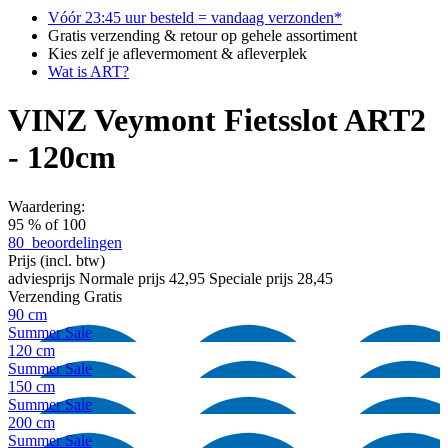
Vóór 23:45 uur besteld = vandaag verzonden*
Gratis verzending & retour op gehele assortiment
Kies zelf je aflevermoment & afleverplek
Wat is ART?
VINZ Veymont Fietsslot ART2
- 120cm
Waardering:
95
% of
100
80
beoordelingen
Prijs
(incl. btw)
adviesprijs
Normale prijs
42,95
Speciale prijs
28,45
Verzending
Gratis
90 cm
Summer Sale
120 cm
Summer Sale
150 cm
Summer Sale
200 cm
Summer Sale