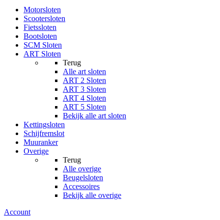
Motorsloten
Scootersloten
Fietssloten
Bootsloten
SCM Sloten
ART Sloten
Terug
Alle
art sloten
ART 2 Sloten
ART 3 Sloten
ART 4 Sloten
ART 5 Sloten
Bekijk alle art sloten
Kettingsloten
Schijfremslot
Muuranker
Overige
Terug
Alle
overige
Beugelsloten
Accessoires
Bekijk alle overige
Account