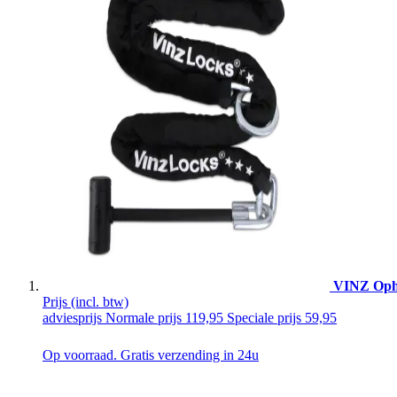
VINZ Ophi
Prijs
(incl. btw)
adviesprijs
Normale prijs
119,95
Speciale prijs
59,95
Op voorraad. Gratis verzending in 24u