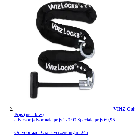
VINZ Ophi
Prijs
(incl. btw)
adviesprijs
Normale prijs
129,99
Speciale prijs
69,95
Op voorraad. Gratis verzending in 24u