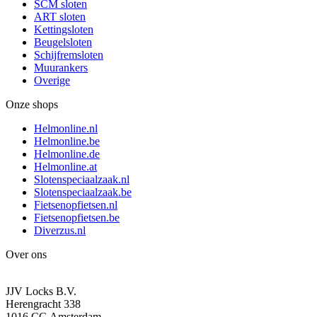
SCM sloten
ART sloten
Kettingsloten
Beugelsloten
Schijfremsloten
Muurankers
Overige
Onze shops
Helmonline.nl
Helmonline.be
Helmonline.de
Helmonline.at
Slotenspeciaalzaak.nl
Slotenspeciaalzaak.be
Fietsenopfietsen.nl
Fietsenopfietsen.be
Diverzus.nl
Over ons
JJV Locks B.V.
Herengracht 338
1016 CG Amsterdam