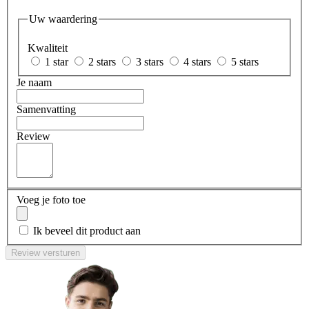
Uw waardering
Kwaliteit
1 star
2 stars
3 stars
4 stars
5 stars
Je naam
Samenvatting
Review
Voeg je foto toe
Ik beveel dit product aan
Review versturen