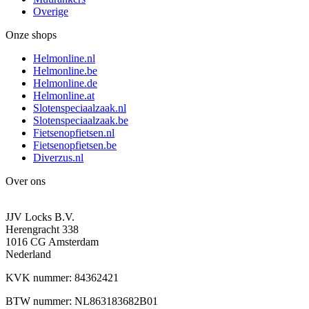
Overige
Onze shops
Helmonline.nl
Helmonline.be
Helmonline.de
Helmonline.at
Slotenspeciaalzaak.nl
Slotenspeciaalzaak.be
Fietsenopfietsen.nl
Fietsenopfietsen.be
Diverzus.nl
Over ons
JJV Locks B.V.
Herengracht 338
1016 CG Amsterdam
Nederland
KVK nummer: 84362421
BTW nummer: NL863183682B01