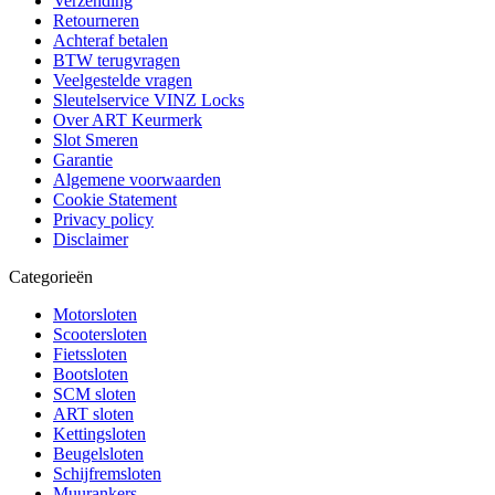
Verzending
Retourneren
Achteraf betalen
BTW terugvragen
Veelgestelde vragen
Sleutelservice VINZ Locks
Over ART Keurmerk
Slot Smeren
Garantie
Algemene voorwaarden
Cookie Statement
Privacy policy
Disclaimer
Categorieën
Motorsloten
Scootersloten
Fietssloten
Bootsloten
SCM sloten
ART sloten
Kettingsloten
Beugelsloten
Schijfremsloten
Muurankers