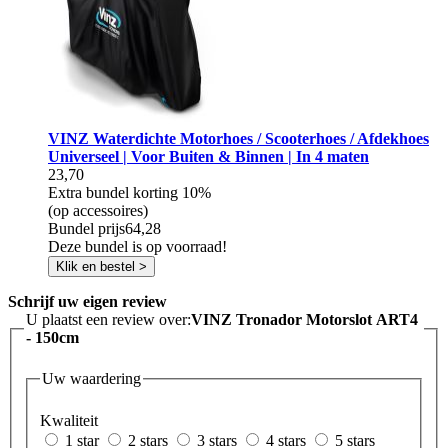
VINZ Waterdichte Motorhoes / Scooterhoes / Afdekhoes
Universeel | Voor Buiten & Binnen | In 4 maten
23,70
Extra bundel korting
10%
(op accessoires)
Bundel prijs
64,28
Deze bundel is op voorraad!
Klik en bestel >
Schrijf uw eigen review
U plaatst een review over:
VINZ Tronador Motorslot ART4
- 150cm
Uw waardering
Kwaliteit
1 star
2 stars
3 stars
4 stars
5 stars