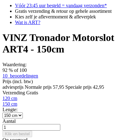
Vóór 23:45 uur besteld = vandaag verzonden*
Gratis verzending & retour op gehele assortiment
Kies zelf je aflevermoment & afleverplek
Wat is ART?
VINZ Tronador Motorslot
ART4 - 150cm
Waardering:
92
% of
100
10
beoordelingen
Prijs
(incl. btw)
adviesprijs
Normale prijs
57,95
Speciale prijs
42,95
Verzending
Gratis
120 cm
150 cm
Lengte:
Aantal
Klik en bestel
Op voorraad