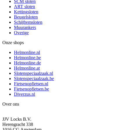
SCM sloten
ART sloten
Kettingsloten
Beugelsloten
Schijfremsloten
Muurankers
Overige
Onze shops
Helmonline.nl
Helmonline.be
Helmonline.de
Helmonline.at
Slotenspeciaalzaak.nl
Slotenspeciaalzaak.be
Fietsenopfietsen.nl
Fietsenopfietsen.be
Diverzus.nl
Over ons
JJV Locks B.V.
Herengracht 338
1016 CG Amsterdam