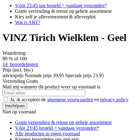
Vóór 23:45 uur besteld = vandaag verzonden*
Gratis verzending & retour op gehele assortiment
Kies zelf je aflevermoment & afleverplek
Wat is ART?
VINZ Tirich Wielklem - Geel
Waardering:
89
% of
100
14
beoordelingen
Prijs
(incl. btw)
adviesprijs
Normale prijs
39,95
Speciale prijs
23,95
Verzending
Gratis
Mail mij wanneer dit product weer op voorraad is.
Ja, ik accepteer de
algemene voorwaarden
en
privacy policy
Inschrijven
Niet op voorraad
Gratis verzending & retour
op gehele assortiment
Vóór 23:45 besteld = vandaag verzonden*
Alle producten in
eigen voorraad
Klanten beoordelen ons met een: