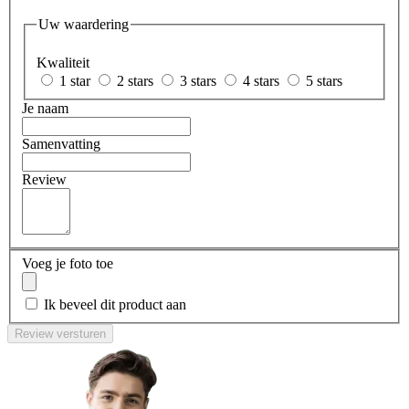
Uw waardering
Kwaliteit
1 star
2 stars
3 stars
4 stars
5 stars
Je naam
Samenvatting
Review
Voeg je foto toe
Ik beveel dit product aan
Review versturen