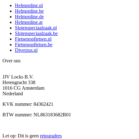
Helmonline.nl
Helmonline.be
Helmonline.de
Helmonline.at
Slotenspeciaalzaak.nl
Slotenspeciaalzaak.be
Fietsenopfietsen.nl
Fietsenopfietsen.be
Diverzus.nl
Over ons
JJV Locks B.V.
Herengracht 338
1016 CG Amsterdam
Nederland
KVK nummer: 84362421
BTW nummer: NL863183682B01
Let op: Dit is geen
retouradres