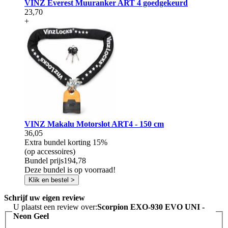
VINZ Everest Muuranker ART 4 goedgekeurd
23,70
+
VINZ Makalu Motorslot ART4 - 150 cm
36,05
Extra bundel korting
15%
(op accessoires)
Bundel prijs
194,78
Deze bundel is op voorraad!
Klik en bestel >
Schrijf uw eigen review
U plaatst een review over:
Scorpion EXO-930 EVO UNI -
Neon Geel