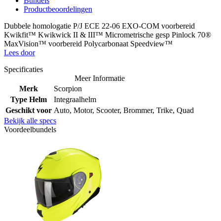
Bundels
Productbeoordelingen
Dubbele homologatie P/J ECE 22-06 EXO-COM voorbereid
Kwikfit™ Kwikwick II & III™ Micrometrische gesp Pinlock 70®
MaxVision™ voorbereid Polycarbonaat Speedview™
Lees door
Specificaties
Meer Informatie
Merk
Scorpion
Type Helm
Integraalhelm
Geschikt voor
Auto, Motor, Scooter, Brommer, Trike, Quad
Bekijk alle specs
Voordeelbundels