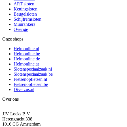
ART sloten
Kettingsloten
Beugelsloten
Schijfremsloten
Muurankers
Overige
Onze shops
Helmonline.nl
Helmonline.be
Helmonline.de
Helmonline.at
Slotenspeciaalzaak.nl
Slotenspeciaalzaak.be
Fietsenopfietsen.nl
Fietsenopfietsen.be
Diverzus.nl
Over ons
JJV Locks B.V.
Herengracht 338
1016 CG Amsterdam