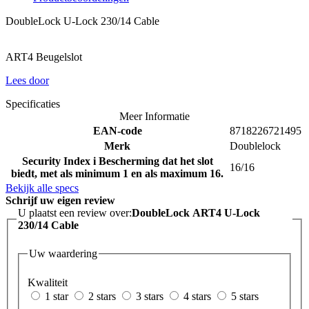
DoubleLock U-Lock 230/14 Cable
ART4 Beugelslot
Lees door
Specificaties
Meer Informatie
EAN-code
8718226721495
Merk
Doublelock
Security Index
i
Bescherming dat het slot
16/16
biedt, met als minimum 1 en als maximum 16.
Bekijk alle specs
Schrijf uw eigen review
U plaatst een review over:
DoubleLock ART4 U-Lock
230/14 Cable
Uw waardering
Kwaliteit
1 star
2 stars
3 stars
4 stars
5 stars