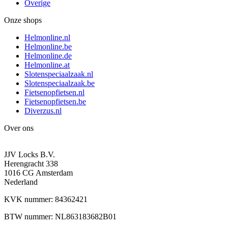
Overige
Onze shops
Helmonline.nl
Helmonline.be
Helmonline.de
Helmonline.at
Slotenspeciaalzaak.nl
Slotenspeciaalzaak.be
Fietsenopfietsen.nl
Fietsenopfietsen.be
Diverzus.nl
Over ons
JJV Locks B.V.
Herengracht 338
1016 CG Amsterdam
Nederland
KVK nummer: 84362421
BTW nummer: NL863183682B01