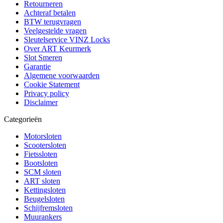
Retourneren
Achteraf betalen
BTW terugvragen
Veelgestelde vragen
Sleutelservice VINZ Locks
Over ART Keurmerk
Slot Smeren
Garantie
Algemene voorwaarden
Cookie Statement
Privacy policy
Disclaimer
Categorieën
Motorsloten
Scootersloten
Fietssloten
Bootsloten
SCM sloten
ART sloten
Kettingsloten
Beugelsloten
Schijfremsloten
Muurankers