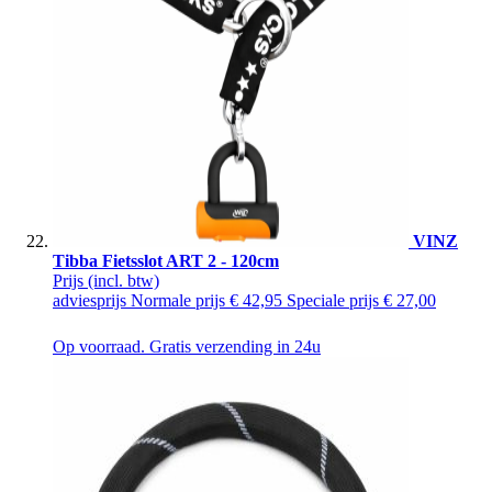
VINZ
Tibba Fietsslot ART 2 - 120cm
Prijs
(incl. btw)
adviesprijs
Normale prijs
€ 42,95
Speciale prijs
€ 27,00
Op voorraad. Gratis verzending in 24u