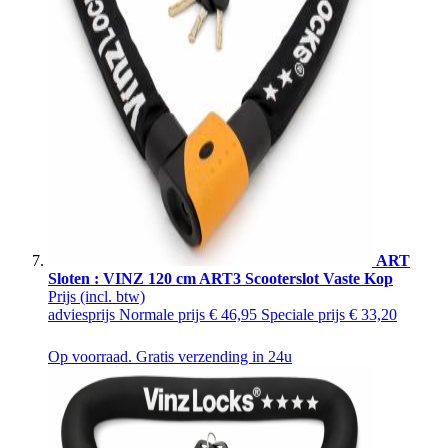
ART
Sloten : VINZ 120 cm ART3 Scooterslot Vaste Kop
Prijs
(incl. btw)
adviesprijs
Normale prijs
€ 46,95
Speciale prijs
€ 33,20
Op voorraad. Gratis verzending in 24u