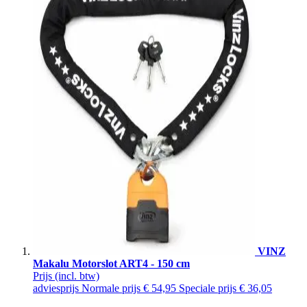
VINZ
Makalu Motorslot ART4 - 150 cm
Prijs
(incl. btw)
adviesprijs
Normale prijs
€ 54,95
Speciale prijs
€ 36,05