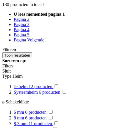
130
producten in totaal
U lees momenteel pagina
1
Pagina
2
Pagina
3
Pagina
4
Pagina
5
Pagina
Volgende
Filteren
Toon
resultaten
Sorteren op:
Filters
Sluit
Type Helm
Jethelm
12
producten
Systeemhelm
6
producten
ø Schakeldikte
6 mm
6
producten
8 mm
6
producten
8,3 mm
11
producten