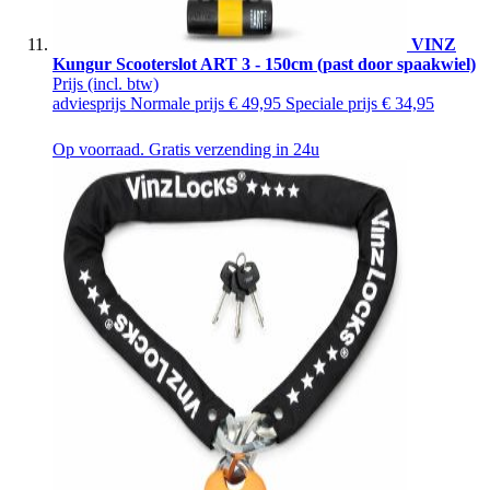
VINZ
Kungur Scooterslot ART 3 - 150cm (past door spaakwiel)
Prijs
(incl. btw)
adviesprijs
Normale prijs
€ 49,95
Speciale prijs
€ 34,95
Op voorraad. Gratis verzending in 24u