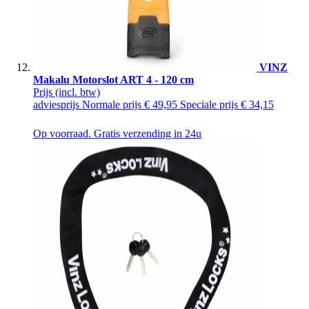
VINZ
Makalu Motorslot ART 4 - 120 cm
Prijs
(incl. btw)
adviesprijs
Normale prijs
€ 49,95
Speciale prijs
€ 34,15
Op voorraad. Gratis verzending in 24u