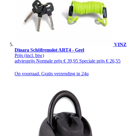
VINZ
Dinara Schijfremslot ART4 - Geel
Prijs
(incl. btw)
adviesprijs
Normale prijs
€ 39,95
Speciale prijs
€ 26,55
Op voorraad. Gratis verzending in 24u