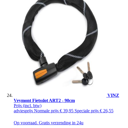
VINZ
Veymont Fietsslot ART2 - 90cm
Prijs
(incl. btw)
adviesprijs
Normale prijs
€ 39,95
Speciale prijs
€ 26,55
Op voorraad. Gratis verzending in 24u