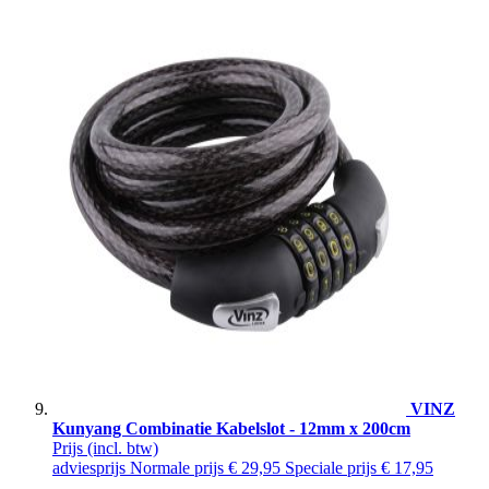
VINZ
Kunyang Combinatie Kabelslot - 12mm x 200cm
Prijs
(incl. btw)
adviesprijs
Normale prijs
€ 29,95
Speciale prijs
€ 17,95