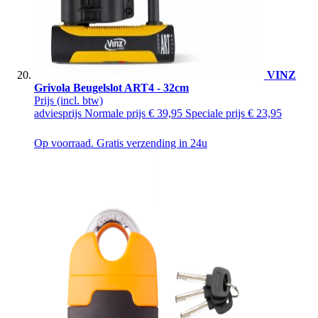
VINZ
Grivola Beugelslot ART4 - 32cm
Prijs
(incl. btw)
adviesprijs
Normale prijs
€ 39,95
Speciale prijs
€ 23,95
Op voorraad. Gratis verzending in 24u