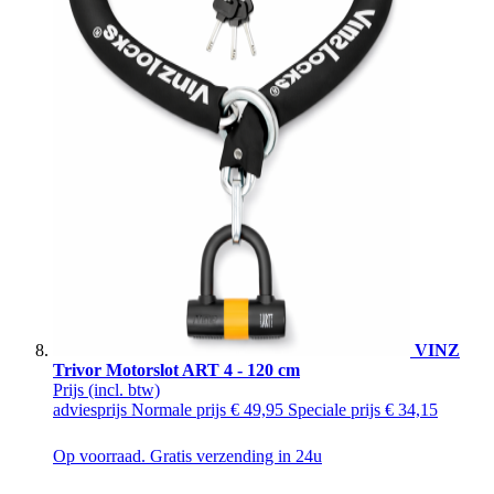
VINZ
Trivor Motorslot ART 4 - 120 cm
Prijs
(incl. btw)
adviesprijs
Normale prijs
€ 49,95
Speciale prijs
€ 34,15
Op voorraad. Gratis verzending in 24u