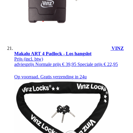
VINZ
Makalu ART 4 Padlock - Los hangslot
Prijs
(incl. btw)
adviesprijs
Normale prijs
€ 39,95
Speciale prijs
€ 22,95
Op voorraad. Gratis verzending in 24u