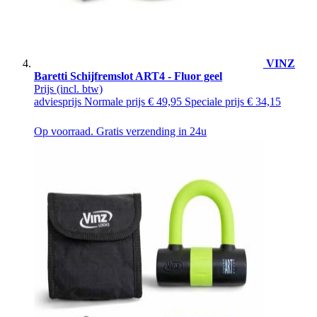
VINZ
Baretti Schijfremslot ART4 - Fluor geel
Prijs
(incl. btw)
adviesprijs
Normale prijs
€ 49,95
Speciale prijs
€ 34,15
Op voorraad. Gratis verzending in 24u