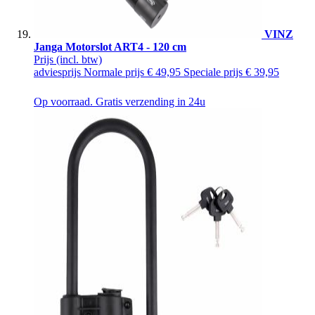
VINZ
Janga Motorslot ART4 - 120 cm
Prijs
(incl. btw)
adviesprijs
Normale prijs
€ 49,95
Speciale prijs
€ 39,95
Op voorraad. Gratis verzending in 24u