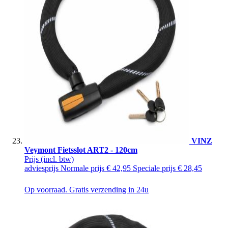
VINZ
Veymont Fietsslot ART2 - 120cm
Prijs
(incl. btw)
adviesprijs
Normale prijs
€ 42,95
Speciale prijs
€ 28,45
Op voorraad. Gratis verzending in 24u