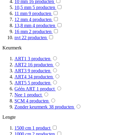
10 mm
16
producten
10,5 mm
5
producten
11 mm
9
producten
12 mm
4
producten
13,8 mm
4
producten
16 mm
2
producten
nvt
22
producten
Keurmerk
ART1
3
producten
ART2
16
producten
ART3
9
producten
ART4
34
producten
ART5
5
producten
Géén ART
1
product
Nee
1
product
SCM
4
producten
Zonder keurmerk
38
producten
Lengte
1500 cm
1
product
1000 cm
2
producten