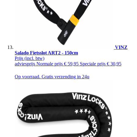
VINZ
Salado Fietsslot ART2 - 150cm
Prijs
(incl. btw)
adviesprijs
Normale prijs
€ 59,95
Speciale prijs
€ 30,95
Op voorraad. Gratis verzending in 24u