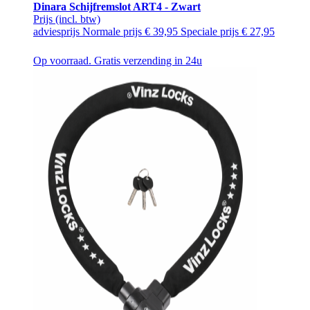
Dinara Schijfremslot ART4 - Zwart
Prijs
(incl. btw)
adviesprijs
Normale prijs
€ 39,95
Speciale prijs
€ 27,95
Op voorraad. Gratis verzending in 24u