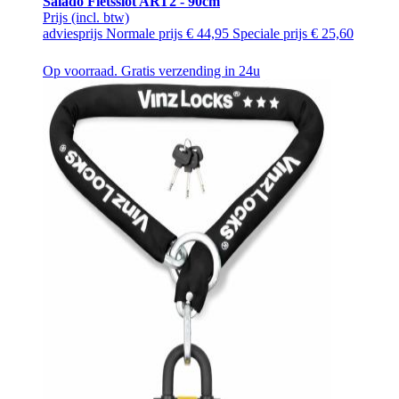
Salado Fietsslot ART2 - 90cm
Prijs
(incl. btw)
adviesprijs
Normale prijs
€ 44,95
Speciale prijs
€ 25,60
Op voorraad. Gratis verzending in 24u